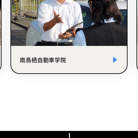
南鳥栖自動車学院
さ
ら
に
詳
し
く