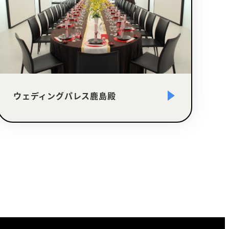
ウェディングパレス鹿島殿
さ
ら
に
詳
し
く