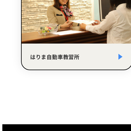
はりま自動車教習所
さ
ら
に
詳
し
く